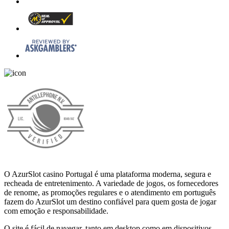
O AzurSlot casino Portugal é uma plataforma moderna, segura e
recheada de entretenimento. A variedade de jogos, os fornecedores
de renome, as promoções regulares e o atendimento em português
fazem do AzurSlot um destino confiável para quem gosta de jogar
com emoção e responsabilidade.
O site é fácil de navegar, tanto em desktop como em dispositivos