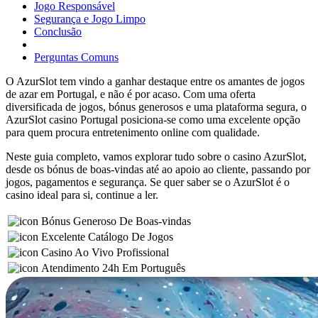
Jogo Responsável
Segurança e Jogo Limpo
Conclusão
Perguntas Comuns
O AzurSlot tem vindo a ganhar destaque entre os amantes de jogos
de azar em Portugal, e não é por acaso. Com uma oferta
diversificada de jogos, bónus generosos e uma plataforma segura, o
AzurSlot casino Portugal posiciona-se como uma excelente opção
para quem procura entretenimento online com qualidade.
Neste guia completo, vamos explorar tudo sobre o casino AzurSlot,
desde os bónus de boas-vindas até ao apoio ao cliente, passando por
jogos, pagamentos e segurança. Se quer saber se o AzurSlot é o
casino ideal para si, continue a ler.
Bónus Generoso De Boas-vindas
Excelente Catálogo De Jogos
Casino Ao Vivo Profissional
Atendimento 24h Em Português