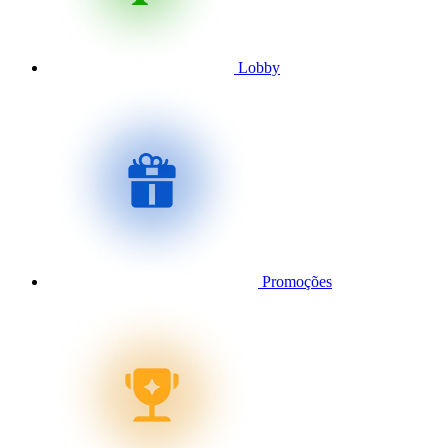
Lobby
Promoções