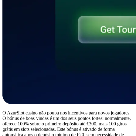
O AzurSlot casino não poupa nos incentivos para novos jogadores.
O bónus de boas-vindas é um dos seus pontos fortes: normalmente,
oferece 100% sobre o primeiro depósito até €300, mais 100 giros
grátis em slots selecionadas. Este bónus é ativado de forma
automática após o depósito mínimo de €20, sem necessidade de