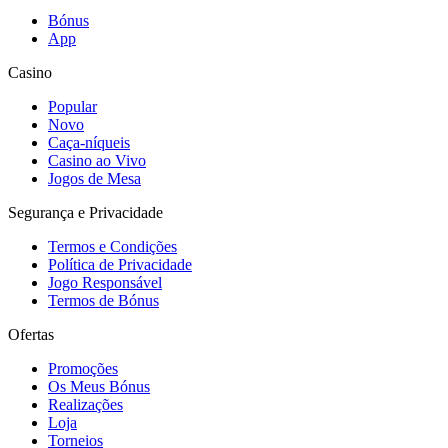
Bónus
App
Casino
Popular
Novo
Caça-níqueis
Casino ao Vivo
Jogos de Mesa
Segurança e Privacidade
Termos e Condições
Política de Privacidade
Jogo Responsável
Termos de Bónus
Ofertas
Promoções
Os Meus Bónus
Realizações
Loja
Torneios