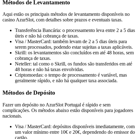
Métodos de Levantamento
Aqui estão os principais métodos de levantamento disponíveis no
casino AzurSlot, com detalhes sobre prazos e eventuais taxas.
Transferência Bancária: o processamento leva entre 2 a 5 dias
úteis e não há cobrança de taxas.
Visa / MasterCard: também levam de 2 a 5 dias úteis para
serem processados, podendo estar sujeitas a taxas aplicáveis.
Skrill: os levantamentos são concluídos em até 48 horas, sem
cobrança de taxas.
Neteller: tal como o Skrill, os fundos são transferidos em até
48 horas e não há taxas envolvidas.
Criptomoedas: o tempo de processamento é variável, mas
geralmente rápido, e não há qualquer taxa associada.
Métodos de Depósito
Fazer um depósito no AzurSlot Portugal é rápido e sem
complicações. Os métodos abaixo estão disponíveis para jogadores
nacionais.
Visa / MasterCard: depósitos disponíveis imediatamente, com
um valor mínimo entre 10€ e 20€, dependendo do emissor do
cartão.